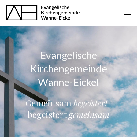
Evangelische
Kirchengemeinde
Wanne-Eickel
Gemeinsam
begeistert
-
begeistert
gemeinsam