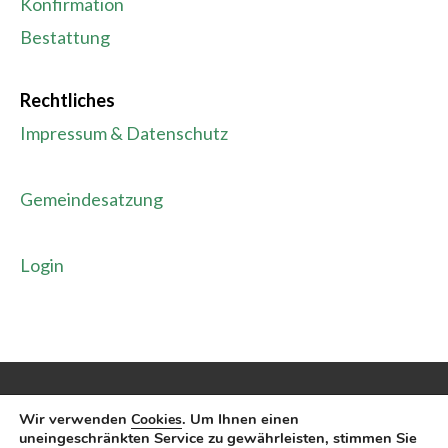
Konfirmation
Bestattung
Rechtliches
Impressum & Datenschutz
Gemeindesatzung
Login
Wir verwenden
. Um Ihnen einen
Cookies
©2020 Ev. Kirchengemeinde Wanne-Eickel. Made
uneingeschränkten Service zu gewährleisten, stimmen Sie